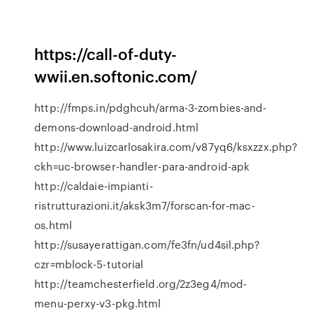
https://call-of-duty-
wwii.en.softonic.com/
http://fmps.in/pdghcuh/arma-3-zombies-and-
demons-download-android.html
http://www.luizcarlosakira.com/v87yq6/ksxzzx.php?
ckh=uc-browser-handler-para-android-apk
http://caldaie-impianti-
ristrutturazioni.it/aksk3m7/forscan-for-mac-
os.html
http://susayerattigan.com/fe3fn/ud4sil.php?
czr=mblock-5-tutorial
http://teamchesterfield.org/2z3eg4/mod-
menu-perxy-v3-pkg.html